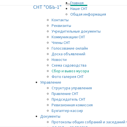
Главная
СНТ "ОБЬ-1"
Toggle
СНТ "ОБЬ-1"
Наше СНТ
navigation
Общая информация
Контакты
Реквизиты
Учредительные документы
Коммуникации СНТ
Члены СНТ
Голосование онлайн
Доска объявлений
Новости
Схема садоводства
Сбор и вывоз мусора
Фото галерея СНТ
Управление
Структура управления
Правление СНТ
Председатель СНТ
Ревизионная комиссия
Бухгалтер-кассир
Документы
Протоколы общих собраний и заседаний 