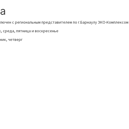
ра
ключен с региональным представителем по г.Барнаулу ЭКО-Комплексом
, среда, пятница и воскресенье
ник, четверг