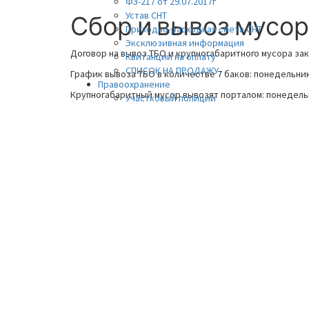
ФЗ-217 от 29.07.2017г
Устав СНТ
Сбор и вывоз мусо
Сбор
Приходно-расходная смета СНТ
и
Эксклюзивная информация
вывоз
Договор на вывоз ТБО и крупногабаритного мусора за
Квитанции на оплату
мусора
СПИСОК НА ПРОДАЖУ
График вывоза ТБО в количестве 7 баков: понедельник
Правоохранение
Крупногабаритный мусор вывозят порталом: понедель
Участковый полиции